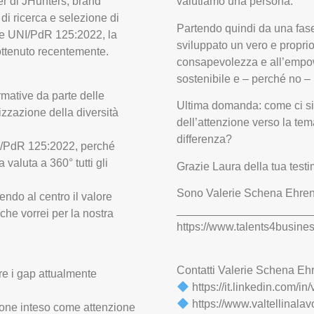
r di JHunters, brand
valutiamo una persona.
di ricerca e selezione di
Partendo quindi da una fase 
ione UNI/PdR 125:2022, la
sviluppato un vero e proprio
 ottenuto recentemente.
consapevolezza e all’empow
sostenibile e – perché no – 
rmative da parte delle
Ultima domanda: come ci si
izzazione della diversità
dell’attenzione verso la tem
differenza?
UNI/PdR 125:2022, perché
 valuta a 360° tutti gli
Grazie Laura della tua testi
Sono Valerie Schena Ehrenb
ndo al centro il valore
_____________________
che vorrei per la nostra
https://www.talents4business
Contatti Valerie Schena E
re i gap attualmente
https://it.linkedin.com/i
https://www.valtellinalavo
zione inteso come attenzione