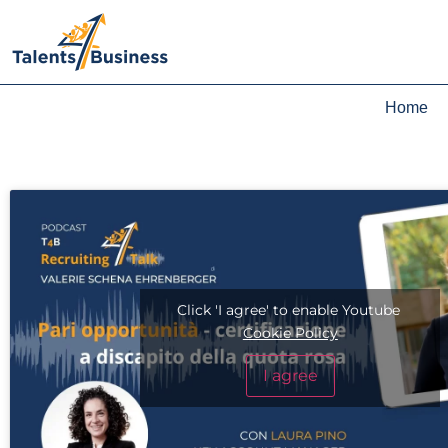
Home
Click 'I agree' to enable Youtube
Cookie Policy
I agree