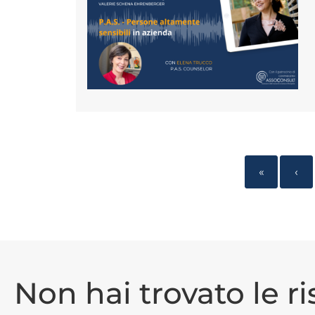
«
‹
Non hai trovato le r