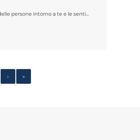
lle persone intorno a te e le senti...
›
»