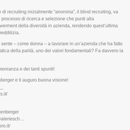
di recruiting inizialmente “anonima”, il blind recruiting, va
 processo di ricerca e selezione che punti alla
erment della diversità in azienda, rendendo quest’ultima
redditizia.
 sente – come donna – a lavorare in un’azienda che ha fatto
atica della parità, uno dei valori fondamentali? Fa davvero la
monianza e dei tanti spunti!
erger e ti auguro buona visione!
__
.it/
hrenberger
n/valeriesch…
ro.it/