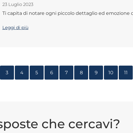
23 Luglio 2023
Ti capita di notare ogni piccolo dettaglio ed emozione de
Leggi di più
3
4
5
6
7
8
9
10
11
isposte che cercavi?