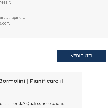
ess.it/
m/in/laurapino…
p.com/
VEDI TUTTI
rmolini | Pianificare il
na azienda? Quali sono le azioni...