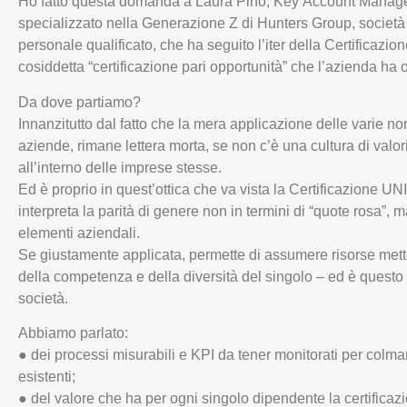
Ho fatto questa domanda a Laura Pino, Key Account Manage
specializzato nella Generazione Z di Hunters Group, società 
personale qualificato, che ha seguito l’iter della Certificaz
cosiddetta “certificazione pari opportunità” che l’azienda ha
Da dove partiamo?
Innanzitutto dal fatto che la mera applicazione delle varie no
aziende, rimane lettera morta, se non c’è una cultura di valor
all’interno delle imprese stesse.
Ed è proprio in quest’ottica che va vista la Certificazione 
interpreta la parità di genere non in termini di “quote rosa”, ma
elementi aziendali.
Se giustamente applicata, permette di assumere risorse mette
della competenza e della diversità del singolo – ed è questo 
società.
Abbiamo parlato:
● dei processi misurabili e KPI da tener monitorati per colma
esistenti;
● del valore che ha per ogni singolo dipendente la certifica