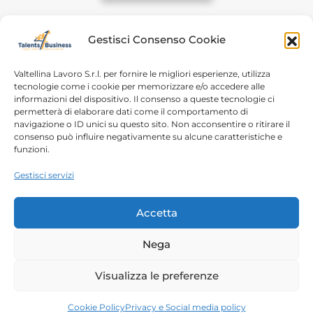
Gestisci Consenso Cookie
Valtellina Lavoro S.r.l. per fornire le migliori esperienze, utilizza
tecnologie come i cookie per memorizzare e/o accedere alle
informazioni del dispositivo. Il consenso a queste tecnologie ci
Home
Chi siamo
permetterà di elaborare dati come il comportamento di
navigazione o ID unici su questo sito. Non acconsentire o ritirare il
Login
Conosciamoci
consenso può influire negativamente su alcune caratteristiche e
funzioni.
Percorsi T4B
Podcast
Gestisci servizi
Contatti
Free content
Note legali
Accetta
Autorizzazioni
Nega
Copyright 2023 – Talents4Business divisione di
Visualizza le preferenze
Valtellina Lavoro srl |
Privacy Policy
| P.IVA/C.F.
00788210144
Cookie Policy
Privacy e Social media policy