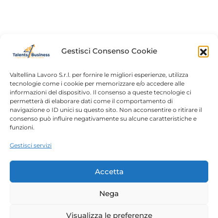
azienda di Catania specializzata in analisi dati,
Internet of Things e intelligenza artificiale. Ma la vera
innovazione non è solo nei progetti: è nel modo in cui
KEIX forma e seleziona i suoi tecnici.
Gestisci Consenso Cookie
Valtellina Lavoro S.r.l. per fornire le migliori esperienze, utilizza
tecnologie come i cookie per memorizzare e/o accedere alle
informazioni del dispositivo. Il consenso a queste tecnologie ci
Home
Chi siamo
permetterà di elaborare dati come il comportamento di
navigazione o ID unici su questo sito. Non acconsentire o ritirare il
Login
Conosciamoci
consenso può influire negativamente su alcune caratteristiche e
funzioni.
Percorsi T4B
Podcast
Gestisci servizi
Contatti
Free content
Note legali
Accetta
Autorizzazioni
Nega
Copyright 2023 – Talents4Business divisione di
Visualizza le preferenze