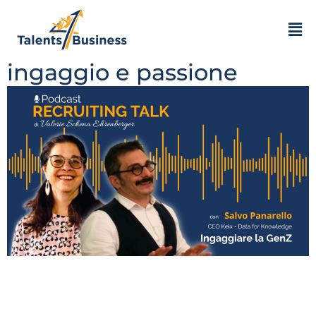
Salvo Panarello |
Reclutare i giovani con
ingaggio e passione
Nel cuore della Sicilia ho scoperto una storia che
merita di essere raccontata. In questo episodio di T4B
Recruiting Talk, ho intervistato Salvo Panarello,
fondatore di KEIX – Data for Knowledge, una piccola