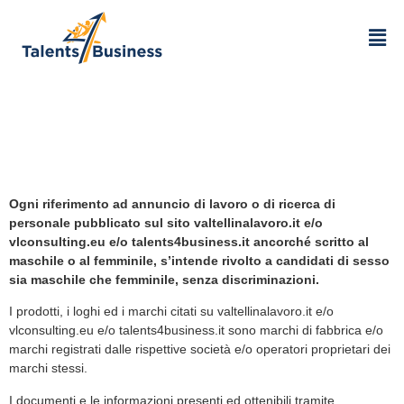
Note legali
Ogni riferimento ad annuncio di lavoro o di ricerca di
personale pubblicato sul sito valtellinalavoro.it e/o
vlconsulting.eu e/o talents4business.it ancorché scritto al
maschile o al femminile, s’intende rivolto a candidati di sesso
sia maschile che femminile, senza discriminazioni.
I prodotti, i loghi ed i marchi citati su valtellinalavoro.it e/o
vlconsulting.eu e/o talents4business.it sono marchi di fabbrica e/o
marchi registrati dalle rispettive società e/o operatori proprietari dei
marchi stessi.
I documenti e le informazioni presenti ed ottenibili tramite