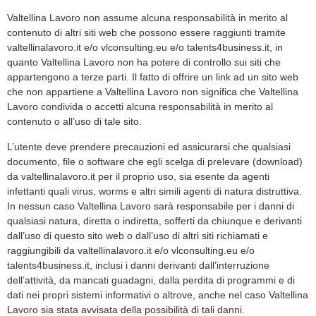
Valtellina Lavoro non assume alcuna responsabilità in merito al
contenuto di altri siti web che possono essere raggiunti tramite
valtellinalavoro.it e/o vlconsulting.eu e/o talents4business.it, in
quanto Valtellina Lavoro non ha potere di controllo sui siti che
appartengono a terze parti. Il fatto di offrire un link ad un sito web
che non appartiene a Valtellina Lavoro non significa che Valtellina
Lavoro condivida o accetti alcuna responsabilità in merito al
contenuto o all’uso di tale sito.
L’utente deve prendere precauzioni ed assicurarsi che qualsiasi
documento, file o software che egli scelga di prelevare (download)
da valtellinalavoro.it per il proprio uso, sia esente da agenti
infettanti quali virus, worms e altri simili agenti di natura distruttiva.
In nessun caso Valtellina Lavoro sarà responsabile per i danni di
qualsiasi natura, diretta o indiretta, sofferti da chiunque e derivanti
dall’uso di questo sito web o dall’uso di altri siti richiamati e
raggiungibili da valtellinalavoro.it e/o vlconsulting.eu e/o
talents4business.it, inclusi i danni derivanti dall’interruzione
dell’attività, da mancati guadagni, dalla perdita di programmi e di
dati nei propri sistemi informativi o altrove, anche nel caso Valtellina
Lavoro sia stata avvisata della possibilità di tali danni.