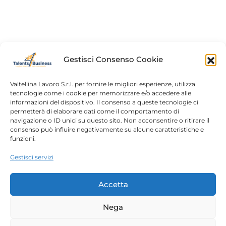
Con noi Francesca Della Vedova, responsabile
formazione e sviluppo in Iperal Supermercati, per
raccontarci un percorso che unisce inclusione,
responsabilità sociale e attenzione reale alle persone.
Gestisci Consenso Cookie
Valtellina Lavoro S.r.l. per fornire le migliori esperienze, utilizza
tecnologie come i cookie per memorizzare e/o accedere alle
informazioni del dispositivo. Il consenso a queste tecnologie ci
Home
Chi siamo
permetterà di elaborare dati come il comportamento di
navigazione o ID unici su questo sito. Non acconsentire o ritirare il
Login
Conosciamoci
consenso può influire negativamente su alcune caratteristiche e
funzioni.
Percorsi T4B
Podcast
Gestisci servizi
Contatti
Free content
Note legali
Accetta
Autorizzazioni
Nega