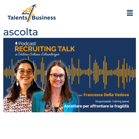
Francesca Della Vedova |
Iperal, un’azienda che
ascolta
In questo episodio di T4B Recruiting Talk parliamo di
esperienza lavorativa soddisfacente – ma non solo dal
punto di vista delle competenze o della carriera.
Parliamo di accoglienza, ascolto, rispetto.