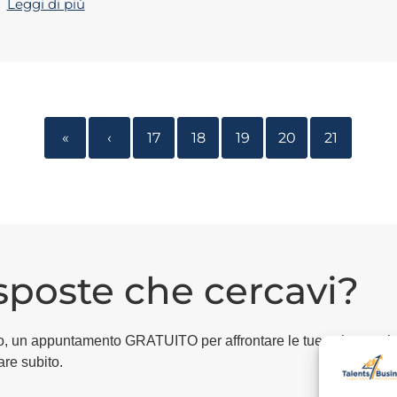
Leggi di più
«
‹
17
18
19
20
21
isposte che cercavi?
egico, un appuntamento GRATUITO per affrontare le tue esigenze i
are subito.