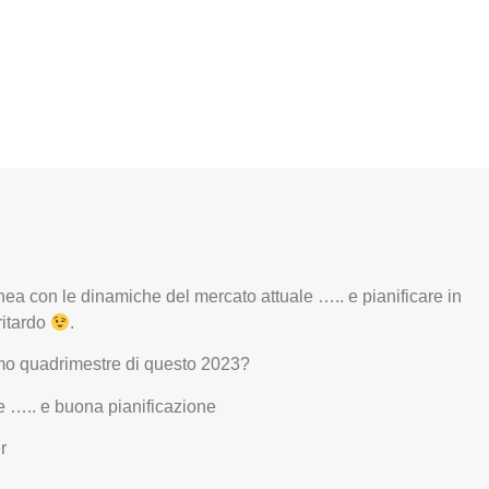
nea con le dinamiche del mercato attuale ….. e pianificare in
ritardo
.
ltimo quadrimestre di questo 2023?
e ….. e buona pianificazione
r