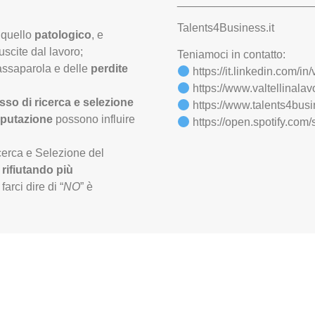
_____________________
Talents4Business.it
e
quello
patologico
, e
uscite dal lavoro;
Teniamoci in contatto:
 passaparola e delle
perdite
https://it.linkedin.com/i
https://www.valtellinalavo
sso di ricerca e selezione
https://www.talents4busin
eputazione
possono influire
https://open.spotify.
icerca e Selezione del
o
rifiutando più
arci dire di “
NO
” è