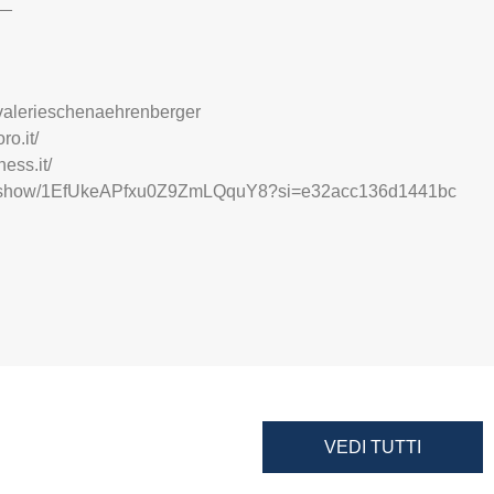
__
n/valerieschenaehrenberger
ro.it/
ess.it/
com/show/1EfUkeAPfxu0Z9ZmLQquY8?si=e32acc136d1441bc
VEDI TUTTI