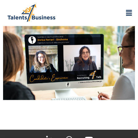
Enrica Ferrari –
Candidate’s Experience
Il mio ospite di oggi è Enrica Ferrari, cara collega
nonché partner di Sinthema, studio di consulenza
alle aziende nella ricerca e selezione del personale
con sede a Biella, città di storica tradizione tessile.