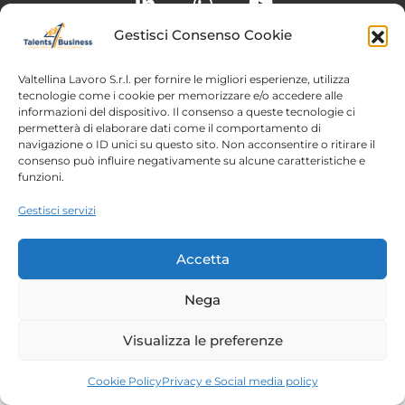
Gestisci Consenso Cookie
Home
Chi siamo
Valtellina Lavoro S.r.l. per fornire le migliori esperienze, utilizza
Login
Conosciamoci
tecnologie come i cookie per memorizzare e/o accedere alle
informazioni del dispositivo. Il consenso a queste tecnologie ci
Percorsi T4B
Podcast
permetterà di elaborare dati come il comportamento di
navigazione o ID unici su questo sito. Non acconsentire o ritirare il
Contatti
Free content
consenso può influire negativamente su alcune caratteristiche e
funzioni.
Note legali
Gestisci servizi
Autorizzazioni
Accetta
Copyright 2023 – Talents4Business divisione di
Valtellina Lavoro srl |
Privacy Policy
| P.IVA/C.F.
Nega
00788210144
Visualizza le preferenze
Cookie Policy
Privacy e Social media policy