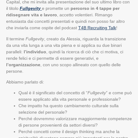
Capital, che mi invita alla presentazione del suo ultimo libro con
il titolo
Fullgevity
e promette un
percorso in 4 tappe per
ridisegnare vita e lavoro
, accetto volentieri. Rimango
entusiasta dai concetti presentati e quindi non posso far altro
che inviarla come ospite del podcast
T4B Recruiting Talk
!
Il termine
Fullgevity
, creato da Alessia, riguarda la transizione
da una vita lunga a una vita piena e si applica su due binari
paralleli:
l’individuo
, quindi la ricerca di ciò che ci motiva, ci
rende felici e ci permette di essere generativi, e
l’organizzazione
, con uno scopo allineato con quello delle
persone.
Abbiamo parlato di:
Qual è il significato del concetto di “
Fullgevity
” e come può
essere applicato alla vita personale e professionale?
Che impatto ha questo cambiamento culturale sulla
selezione del personale?
Perché dovremmo valorizzare maggiormente competenze
di persone provenienti da settori diversi?
Perché concetti come il design thinking ma anche la