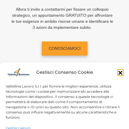
Allora ti invito a contattarmi per fissare un colloquio
strategico, un appuntamento GRATUITO per affrontare
le tue esigenze in ambito risorse umane e identificare le
3 azioni da implementare subito.
CONOSCIAMOCI
Gestisci Consenso Cookie
Valtellina Lavoro S.r.l. per fornire le migliori esperienze, utilizza
tecnologie come i cookie per memorizzare e/o accedere alle
informazioni del dispositivo. Il consenso a queste tecnologie ci
Home
Chi siamo
permetterà di elaborare dati come il comportamento di
navigazione o ID unici su questo sito. Non acconsentire o ritirare il
Login
Conosciamoci
consenso può influire negativamente su alcune caratteristiche e
funzioni.
Percorsi T4B
Podcast
Gestisci servizi