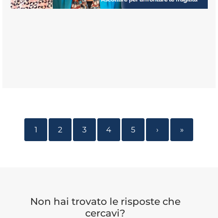
1
2
3
4
5
›
»
Non hai trovato le risposte che
cercavi?