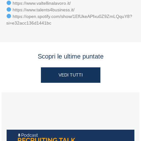
https://www.valtellinalavoro.it/
https://www.talents4business.it/
https://open.spotify.com/show/1EfUkeAPfxu0Z9ZmLQquY8?
si=e32acc136d1441bc
Scopri le ultime puntate
VEDI TUTTI