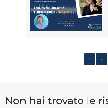
«
‹
Non hai trovato le r