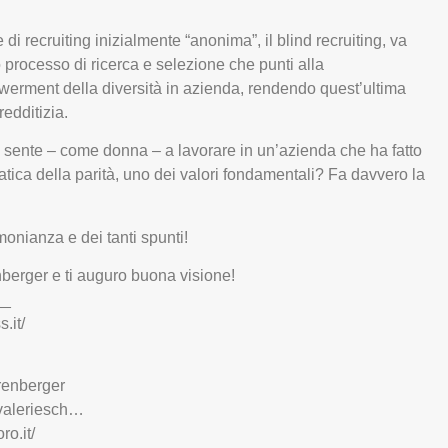
di recruiting inizialmente “anonima”, il blind recruiting, va
 processo di ricerca e selezione che punti alla
erment della diversità in azienda, rendendo quest’ultima
redditizia.
 sente – come donna – a lavorare in un’azienda che ha fatto
atica della parità, uno dei valori fondamentali? Fa davvero la
monianza e dei tanti spunti!
erger e ti auguro buona visione!
__
.it/
hrenberger
n/valeriesch…
ro.it/