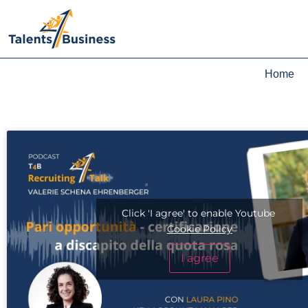
Home
Click 'I agree' to enable Youtube
Cookie Policy
I agree