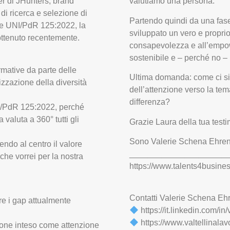
r di JHunters, brand
valutiamo una persona.
di ricerca e selezione di
Partendo quindi da una fase 
ione UNI/PdR 125:2022, la
sviluppato un vero e proprio
 ottenuto recentemente.
consapevolezza e all’empow
sostenibile e – perché no – 
rmative da parte delle
Ultima domanda: come ci si
izzazione della diversità
dell’attenzione verso la tem
differenza?
UNI/PdR 125:2022, perché
 valuta a 360° tutti gli
Grazie Laura della tua testi
Sono Valerie Schena Ehrenb
ndo al centro il valore
_____________________
che vorrei per la nostra
https://www.talents4business
Contatti Valerie Schena E
re i gap attualmente
https://it.linkedin.com/i
https://www.valtellinalavo
zione inteso come attenzione