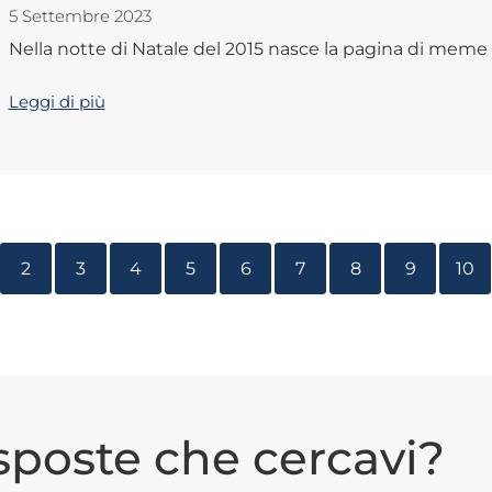
5 Settembre 2023
Nella notte di Natale del 2015 nasce la pagina di meme S
Leggi di più
2
3
4
5
6
7
8
9
10
isposte che cercavi?