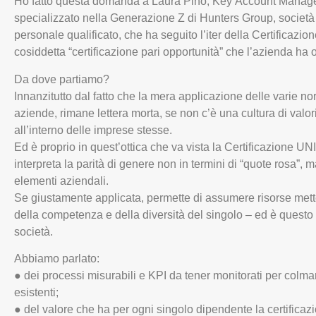
Ho fatto questa domanda a Laura Pino, Key Account Manage
specializzato nella Generazione Z di Hunters Group, società 
personale qualificato, che ha seguito l’iter della Certificaz
cosiddetta “certificazione pari opportunità” che l’azienda ha
Da dove partiamo?
Innanzitutto dal fatto che la mera applicazione delle varie no
aziende, rimane lettera morta, se non c’è una cultura di valor
all’interno delle imprese stesse.
Ed è proprio in quest’ottica che va vista la Certificazione 
interpreta la parità di genere non in termini di “quote rosa”, ma
elementi aziendali.
Se giustamente applicata, permette di assumere risorse mette
della competenza e della diversità del singolo – ed è questo 
società.
Abbiamo parlato:
● dei processi misurabili e KPI da tener monitorati per colma
esistenti;
● del valore che ha per ogni singolo dipendente la certifica