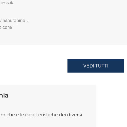
ess.it/
m/in/laurapino…
p.com/
VEDI TUTTI
nia
iche e le caratteristiche dei diversi