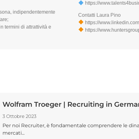
https://www.talents4busin
ersona, indipendentemente
Contatti Laura Pino
are;
https://www.linkedin.co
 termini di attrattività e
https://www.huntersgrou
Wolfram Troeger | Recruiting in Germa
3 Ottobre 2023
Per noi Recruiter, è fondamentale comprendere le dinam
mercati...