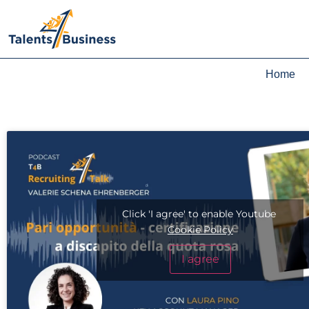
Home
Click 'I agree' to enable Youtube
Cookie Policy
I agree