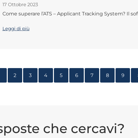
17 Ottobre 2023
Come superare l’ATS – Applicant Tracking System? Il softw
Leggi di più
1
2
3
4
5
6
7
8
9
isposte che cercavi?