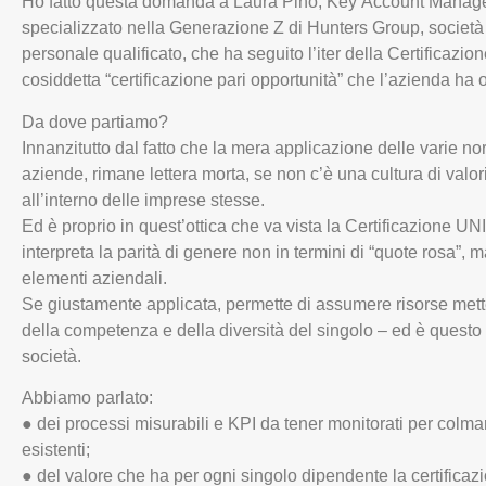
Ho fatto questa domanda a Laura Pino, Key Account Manage
specializzato nella Generazione Z di Hunters Group, società 
personale qualificato, che ha seguito l’iter della Certificaz
cosiddetta “certificazione pari opportunità” che l’azienda ha
Da dove partiamo?
Innanzitutto dal fatto che la mera applicazione delle varie no
aziende, rimane lettera morta, se non c’è una cultura di valor
all’interno delle imprese stesse.
Ed è proprio in quest’ottica che va vista la Certificazione 
interpreta la parità di genere non in termini di “quote rosa”, ma
elementi aziendali.
Se giustamente applicata, permette di assumere risorse mette
della competenza e della diversità del singolo – ed è questo 
società.
Abbiamo parlato:
● dei processi misurabili e KPI da tener monitorati per colma
esistenti;
● del valore che ha per ogni singolo dipendente la certifica