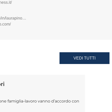
ess.it/
m/in/laurapino…
p.com/
VEDI TUTTI
ri
ione famiglia-lavoro vanno d’accordo con