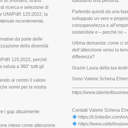
r di JHunters, brand
valutiamo una persona.
di ricerca e selezione di
Partendo quindi da una fase 
ione UNI/PdR 125:2022, la
sviluppato un vero e proprio
 ottenuto recentemente.
consapevolezza e all’empow
sostenibile e – perché no – 
rmative da parte delle
Ultima domanda: come ci si
izzazione della diversità
dell’attenzione verso la tem
differenza?
UNI/PdR 125:2022, perché
 valuta a 360° tutti gli
Grazie Laura della tua testi
Sono Valerie Schena Ehrenb
ndo al centro il valore
_____________________
che vorrei per la nostra
https://www.talents4business
Contatti Valerie Schena E
re i gap attualmente
https://it.linkedin.com/i
https://www.valtellinalavo
zione inteso come attenzione