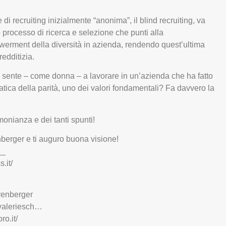
di recruiting inizialmente “anonima”, il blind recruiting, va
 processo di ricerca e selezione che punti alla
erment della diversità in azienda, rendendo quest’ultima
redditizia.
 sente – come donna – a lavorare in un’azienda che ha fatto
atica della parità, uno dei valori fondamentali? Fa davvero la
monianza e dei tanti spunti!
erger e ti auguro buona visione!
__
.it/
hrenberger
n/valeriesch…
ro.it/