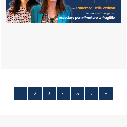
1
2
3
4
5
›
»