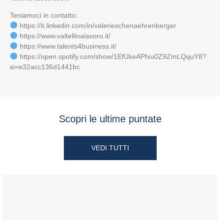
Teniamoci in contatto:
https://it.linkedin.com/in/valerieschenaehrenberger
https://www.valtellinalavoro.it/
https://www.talents4business.it/
https://open.spotify.com/show/1EfUkeAPfxu0Z9ZmLQquY8?
si=e32acc136d1441bc
Scopri le ultime puntate
VEDI TUTTI