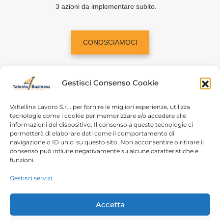
3 azioni da implementare subito.
CONOSCIAMOCI
Gestisci Consenso Cookie
Valtellina Lavoro S.r.l. per fornire le migliori esperienze, utilizza
tecnologie come i cookie per memorizzare e/o accedere alle
informazioni del dispositivo. Il consenso a queste tecnologie ci
Home
Chi siamo
permetterà di elaborare dati come il comportamento di
navigazione o ID unici su questo sito. Non acconsentire o ritirare il
Login
Conosciamoci
consenso può influire negativamente su alcune caratteristiche e
funzioni.
Percorsi T4B
Podcast
Gestisci servizi
Contatti
Free content
Note legali
Accetta
Autorizzazioni