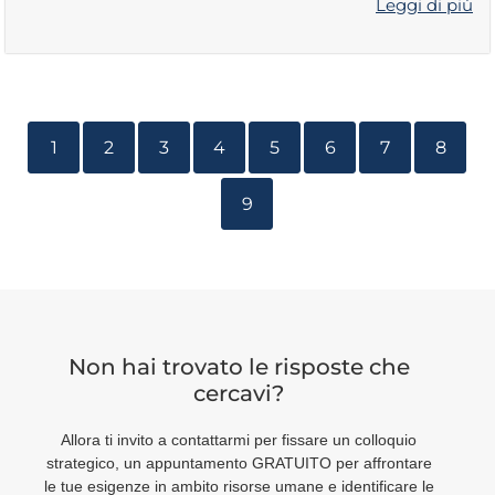
Leggi di più
1
2
3
4
5
6
7
8
9
Non hai trovato le risposte che
cercavi?
Allora ti invito a contattarmi per fissare un colloquio
strategico, un appuntamento GRATUITO per affrontare
le tue esigenze in ambito risorse umane e identificare le