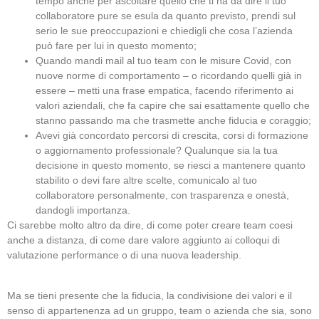
tempo anche per ascoltare quello che ti ha da dire il tuo
collaboratore pure se esula da quanto previsto, prendi sul
serio le sue preoccupazioni e chiedigli che cosa l’azienda
può fare per lui in questo momento;
Quando mandi mail al tuo team con le misure Covid, con
nuove norme di comportamento – o ricordando quelli già in
essere – metti una frase empatica, facendo riferimento ai
valori aziendali, che fa capire che sai esattamente quello che
stanno passando ma che trasmette anche fiducia e coraggio;
Avevi già concordato percorsi di crescita, corsi di formazione
o aggiornamento professionale? Qualunque sia la tua
decisione in questo momento, se riesci a mantenere quanto
stabilito o devi fare altre scelte, comunicalo al tuo
collaboratore personalmente, con trasparenza e onestà,
dandogli importanza.
Ci sarebbe molto altro da dire, di come poter creare team coesi
anche a distanza, di come dare valore aggiunto ai colloqui di
valutazione performance o di una nuova leadership.
Ma se tieni presente che la fiducia, la condivisione dei valori e il
senso di appartenenza ad un gruppo, team o azienda che sia, sono