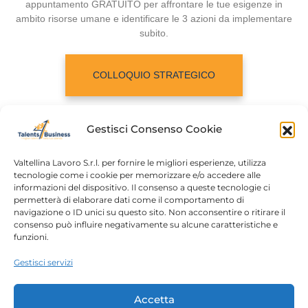
appuntamento GRATUITO per affrontare le tue esigenze in
ambito risorse umane e identificare le 3 azioni da implementare
subito.
COLLOQUIO STRATEGICO
Gestisci Consenso Cookie
Valtellina Lavoro S.r.l. per fornire le migliori esperienze, utilizza
tecnologie come i cookie per memorizzare e/o accedere alle
informazioni del dispositivo. Il consenso a queste tecnologie ci
Home
Chi siamo
permetterà di elaborare dati come il comportamento di
navigazione o ID unici su questo sito. Non acconsentire o ritirare il
Login
Conosciamoci
consenso può influire negativamente su alcune caratteristiche e
funzioni.
Percorsi T4B
Podcast
Gestisci servizi
Contatti
Free content
Note legali
Accetta