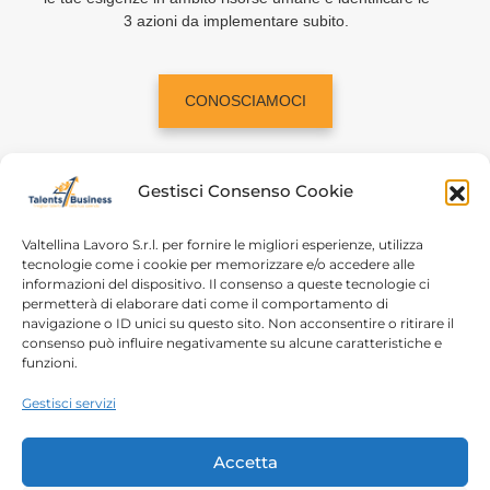
3 azioni da implementare subito.
CONOSCIAMOCI
Gestisci Consenso Cookie
Valtellina Lavoro S.r.l. per fornire le migliori esperienze, utilizza
tecnologie come i cookie per memorizzare e/o accedere alle
informazioni del dispositivo. Il consenso a queste tecnologie ci
Home
Chi siamo
permetterà di elaborare dati come il comportamento di
navigazione o ID unici su questo sito. Non acconsentire o ritirare il
Login
Conosciamoci
consenso può influire negativamente su alcune caratteristiche e
funzioni.
Percorsi T4B
Podcast
Gestisci servizi
Contatti
Free content
Note legali
Accetta