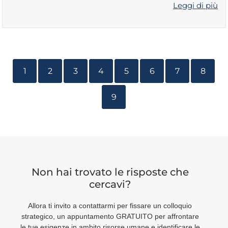
Leggi di più
1
2
3
4
5
6
7
8
9
Non hai trovato le risposte che
cercavi?
Allora ti invito a contattarmi per fissare un colloquio
strategico, un appuntamento GRATUITO per affrontare
le tue esigenze in ambito risorse umane e identificare le