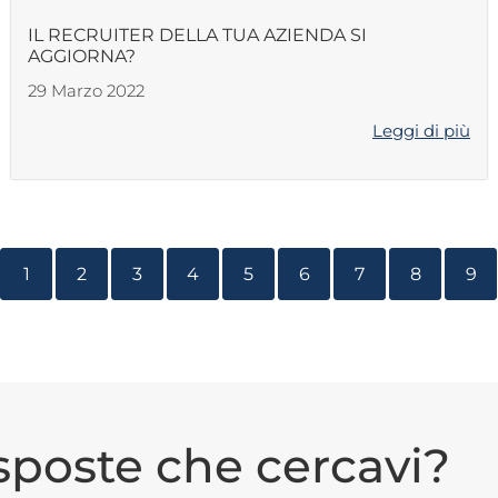
IL RECRUITER DELLA TUA AZIENDA SI
AGGIORNA?
29 Marzo 2022
Leggi di più
1
2
3
4
5
6
7
8
9
isposte che cercavi?