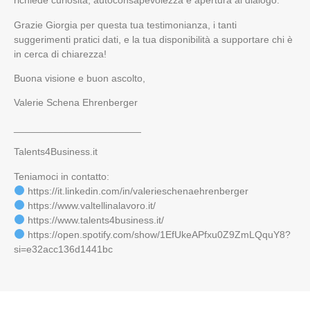
richiede curiosità, autoconsapevolezza e apertura al dialogo.
Grazie Giorgia per questa tua testimonianza, i tanti
suggerimenti pratici dati, e la tua disponibilità a supportare chi è
in cerca di chiarezza!
Buona visione e buon ascolto,
Valerie Schena Ehrenberger
_______________________
Talents4Business.it
Teniamoci in contatto:
https://it.linkedin.com/in/valerieschenaehrenberger
https://www.valtellinalavoro.it/
https://www.talents4business.it/
https://open.spotify.com/show/1EfUkeAPfxu0Z9ZmLQquY8?
si=e32acc136d1441bc