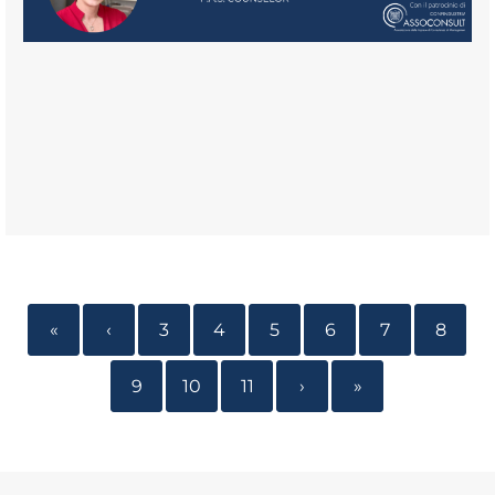
«
‹
3
4
5
6
7
8
9
10
11
›
»