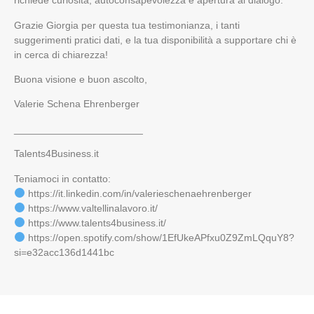
richiede curiosità, autoconsapevolezza e apertura al dialogo.
Grazie Giorgia per questa tua testimonianza, i tanti
suggerimenti pratici dati, e la tua disponibilità a supportare chi è
in cerca di chiarezza!
Buona visione e buon ascolto,
Valerie Schena Ehrenberger
_______________________
Talents4Business.it
Teniamoci in contatto:
https://it.linkedin.com/in/valerieschenaehrenberger
https://www.valtellinalavoro.it/
https://www.talents4business.it/
https://open.spotify.com/show/1EfUkeAPfxu0Z9ZmLQquY8?
si=e32acc136d1441bc