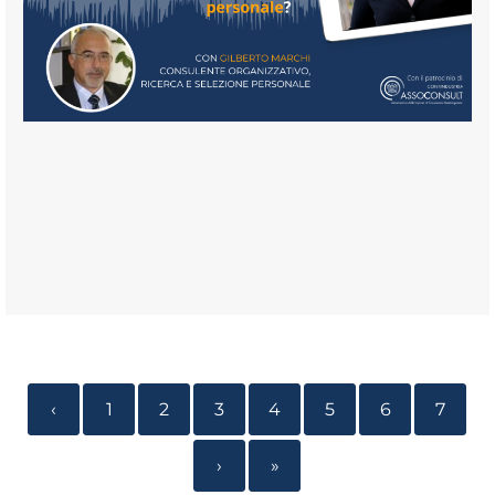
‹
1
2
3
4
5
6
7
›
»