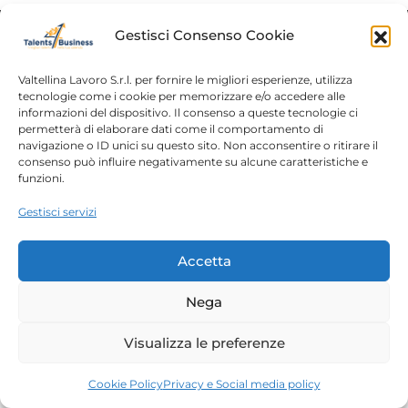
Gestisci Consenso Cookie
Valtellina Lavoro S.r.l. per fornire le migliori esperienze, utilizza
tecnologie come i cookie per memorizzare e/o accedere alle
Home
Chi siamo
informazioni del dispositivo. Il consenso a queste tecnologie ci
Login
Conosciamoci
permetterà di elaborare dati come il comportamento di
navigazione o ID unici su questo sito. Non acconsentire o ritirare il
consenso può influire negativamente su alcune caratteristiche e
Percorsi T4B
Podcast
funzioni.
Contatti
Free content
Gestisci servizi
Note legali
Autorizzazioni
Accetta
Nega
Copyright 2023 – Talents4Business divisione di
Valtellina Lavoro srl |
Privacy Policy
| P.IVA/C.F.
Visualizza le preferenze
00788210144
Cookie Policy
Privacy e Social media policy