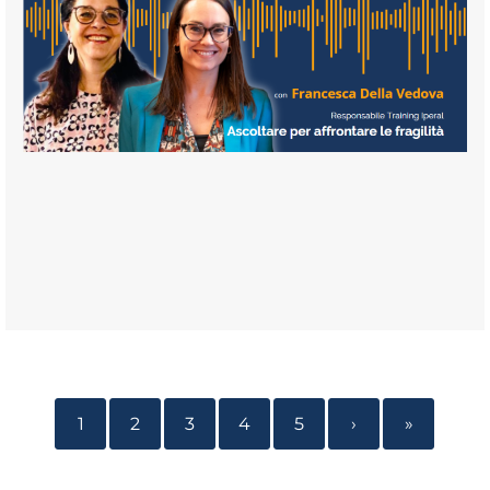
1
2
3
4
5
›
»