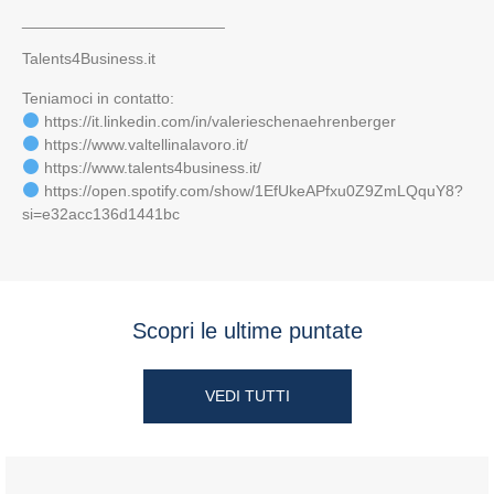
_______________________
Talents4Business.it
Teniamoci in contatto:
https://it.linkedin.com/in/valerieschenaehrenberger
https://www.valtellinalavoro.it/
https://www.talents4business.it/
https://open.spotify.com/show/1EfUkeAPfxu0Z9ZmLQquY8?
si=e32acc136d1441bc
Scopri le ultime puntate
VEDI TUTTI