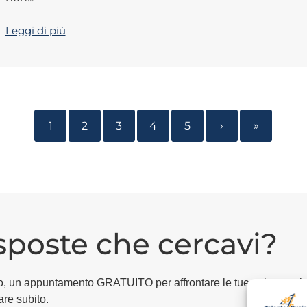
Leggi di più
1
2
3
4
5
›
»
isposte che cercavi?
egico, un appuntamento GRATUITO per affrontare le tue esigenze i
are subito.