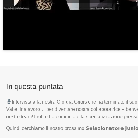
In questa puntata
Intervista alla nostra Giorgia Grigis che ha terminato il su
Valtellinalavoro… per diventare nostra collaboratrice – ben
nostro team! Inoltre ha cominciato la specializzazione presso
Quindi cerchiamo il nostro prossimo 𝗦𝗲𝗹𝗲𝘇𝗶𝗼𝗻𝗮𝘁𝗼𝗿𝗲 𝗝𝘂𝗻𝗶𝗼