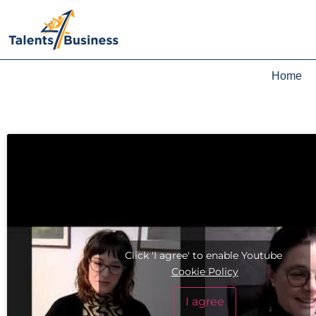
Home
Click 'I agree' to enable Youtube
Cookie Policy
I agree