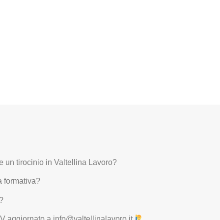
un tirocinio in Valtellina Lavoro?
a formativa?
e?
V aggiornato a info@valtellinalavoro.it