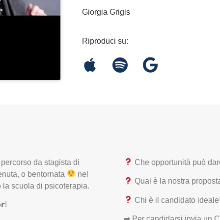
Giorgia Grigis
Riproduci su:
o percorso da stagista di
Che opportunità può dare 
venuta, o bentornata
nel
Qual è la nostra propost
 la scuola di psicoterapia.
Chi è il candidato ideal
𝗿!
➡ Per candidarsi invia un C