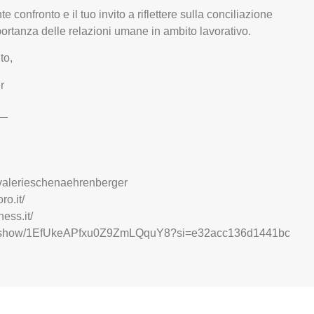
te confronto e il tuo invito a riflettere sulla conciliazione
mportanza delle relazioni umane in ambito lavorativo.
to,
r
__
n/valerieschenaehrenberger
ro.it/
ess.it/
com/show/1EfUkeAPfxu0Z9ZmLQquY8?si=e32acc136d1441bc