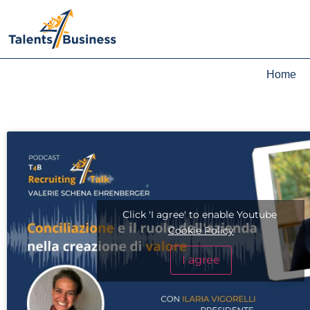
Home
Click 'I agree' to enable Youtube
Cookie Policy
I agree