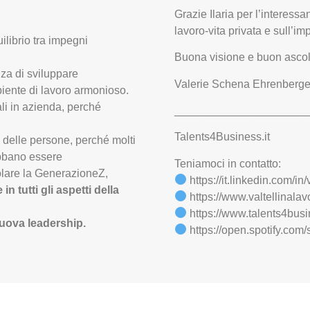
Grazie Ilaria per l’interessan
lavoro-vita privata e sull’i
ilibrio tra impegni
Buona visione e buon ascol
za di sviluppare
Valerie Schena Ehrenberge
biente di lavoro armonioso.
li in azienda, perché
_____________________
Talents4Business.it
 delle persone, perché molti
ebbano essere
Teniamoci in contatto:
colare la GenerazioneZ,
https://it.linkedin.com/i
n tutti gli aspetti della
https://www.valtellinalavo
https://www.talents4busin
uova leadership.
https://open.spotify.