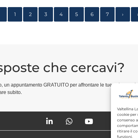
‹
1
2
3
4
5
6
7
›
isposte che cercavi?
egico, un appuntamento GRATUITO per affrontare le tue esigenze i
are subito.
Valtellina L
cookie per 
consenso a 
comportame
ritirare il
funzioni.