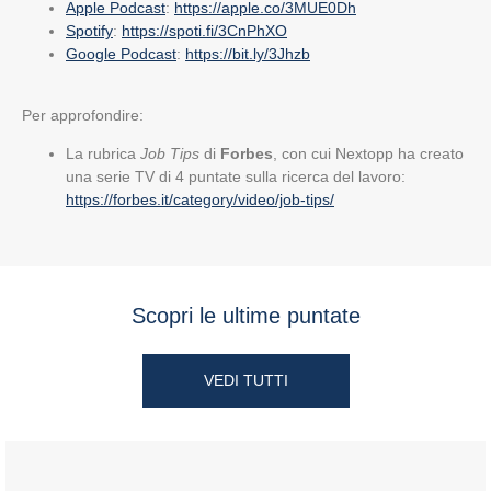
Apple Podcast
:
https://apple.co/3MUE0Dh
Spotify
:
https://spoti.fi/3CnPhXO
Google Podcast
:
https://bit.ly/3Jhzb
Per approfondire:
La rubrica
Job Tips
di
Forbes
, con cui Nextopp ha creato
una serie TV di 4 puntate sulla ricerca del lavoro:
https://forbes.it/category/video/job-tips/
Scopri le ultime puntate
VEDI TUTTI