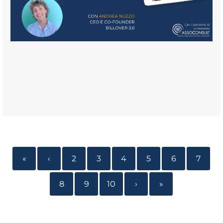
«
‹
2
3
4
5
6
7
8
9
10
›
»