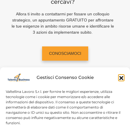
cercavi?
Allora ti invito a contattarmi per fissare un colloquio
strategico, un appuntamento GRATUITO per affrontare
le tue esigenze in ambito risorse umane e identificare le
3 azioni da implementare subito.
CONOSCIAMOCI
Gestisci Consenso Cookie
Valtellina Lavoro S.r.l. per fornire le migliori esperienze, utilizza
tecnologie come i cookie per memorizzare e/o accedere alle
informazioni del dispositivo. Il consenso a queste tecnologie ci
Home
Chi siamo
permetterà di elaborare dati come il comportamento di
navigazione o ID unici su questo sito. Non acconsentire o ritirare il
Login
Conosciamoci
consenso può influire negativamente su alcune caratteristiche e
funzioni.
Percorsi T4B
Podcast