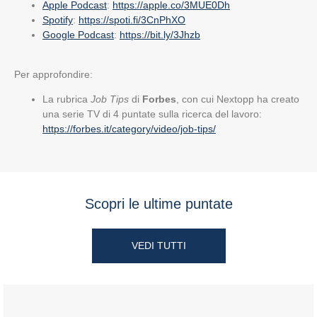
Apple Podcast
:
https://apple.co/3MUE0Dh
Spotify
:
https://spoti.fi/3CnPhXO
Google Podcast
:
https://bit.ly/3Jhzb
Per approfondire:
La rubrica
Job Tips
di
Forbes
, con cui Nextopp ha creato
una serie TV di 4 puntate sulla ricerca del lavoro:
https://forbes.it/category/video/job-tips/
Scopri le ultime puntate
VEDI TUTTI