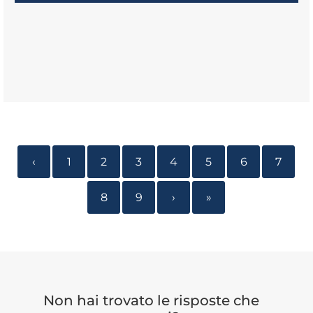
‹
1
2
3
4
5
6
7
8
9
›
»
Non hai trovato le risposte che