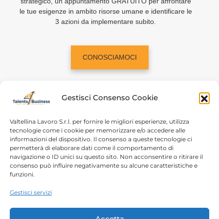
strategico, un appuntamento GRATUITO per affrontare
le tue esigenze in ambito risorse umane e identificare le
3 azioni da implementare subito.
CONOSCIAMOCI
Gestisci Consenso Cookie
Valtellina Lavoro S.r.l. per fornire le migliori esperienze, utilizza
tecnologie come i cookie per memorizzare e/o accedere alle
informazioni del dispositivo. Il consenso a queste tecnologie ci
Home
Chi siamo
permetterà di elaborare dati come il comportamento di
navigazione o ID unici su questo sito. Non acconsentire o ritirare il
Login
Conosciamoci
consenso può influire negativamente su alcune caratteristiche e
funzioni.
Percorsi T4B
Podcast
Gestisci servizi
Contatti
Free content
Note legali
Accetta