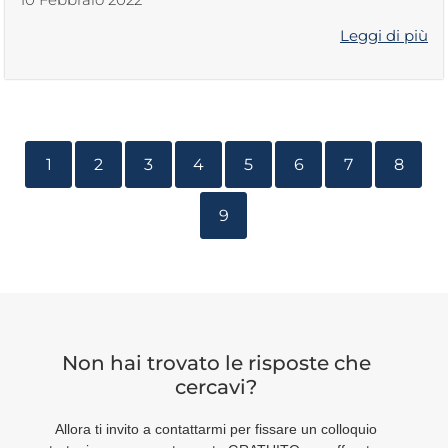
Leggi di più
1
2
3
4
5
6
7
8
9
Non hai trovato le risposte che
cercavi?
Allora ti invito a contattarmi per fissare un colloquio