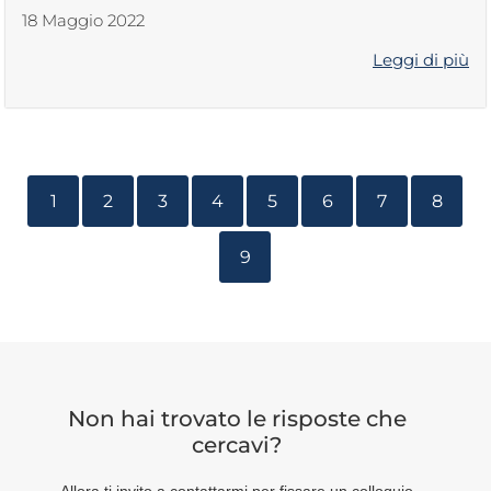
18 Maggio 2022
Leggi di più
1
2
3
4
5
6
7
8
9
Non hai trovato le risposte che
cercavi?