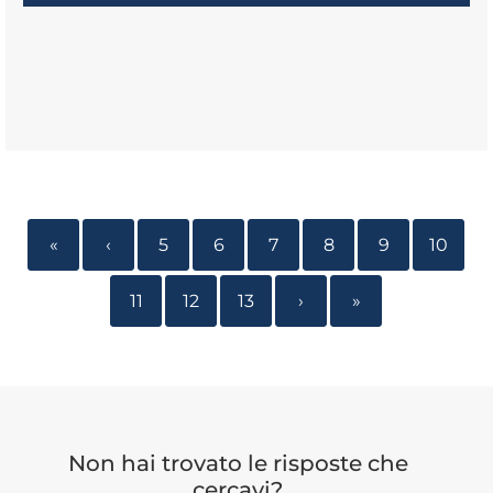
«
‹
5
6
7
8
9
10
11
12
13
›
»
Non hai trovato le risposte che
cercavi?