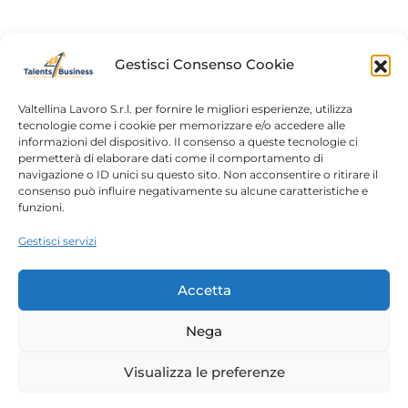
abbiamo ricordato chi quasi 130 anni fa ha voluto
cambiare l’allora cultura lavorativa, sicuramente
lontano dal contesto nostro.
Gestisci Consenso Cookie
Valtellina Lavoro S.r.l. per fornire le migliori esperienze, utilizza
tecnologie come i cookie per memorizzare e/o accedere alle
informazioni del dispositivo. Il consenso a queste tecnologie ci
Home
Chi siamo
permetterà di elaborare dati come il comportamento di
navigazione o ID unici su questo sito. Non acconsentire o ritirare il
Login
Conosciamoci
consenso può influire negativamente su alcune caratteristiche e
funzioni.
Percorsi T4B
Podcast
Gestisci servizi
Contatti
Free content
Note legali
Accetta
Autorizzazioni
Nega
Copyright 2023 – Talents4Business divisione di
Visualizza le preferenze
Valtellina Lavoro srl |
Privacy Policy
| P.IVA/C.F.