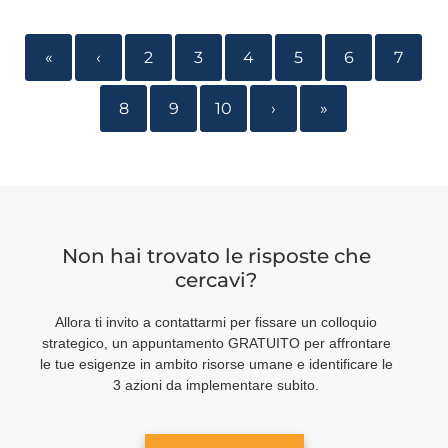
«
‹
2
3
4
5
6
7
8
9
10
›
»
Non hai trovato le risposte che
cercavi?
Allora ti invito a contattarmi per fissare un colloquio
strategico, un appuntamento GRATUITO per affrontare
le tue esigenze in ambito risorse umane e identificare le
3 azioni da implementare subito.