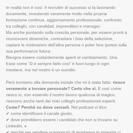
In realtà non è così. Il recruiter di successo si fa lavorando
duramente, investendo veramente molto nella propria
formazione continua, aggiornamento professionale, confronto
tra colleghi, con candidati, imprenditori e manager.
Ma anche puntando sulla crescita personale, per essere pronti a
riconoscere dinamiche, contrastare i bias della selezione,
captare le motivazioni dell’altra persona o poter fare ipotesi sulla
sua performance futura.
Bisogna essere costantemente aperti al cambiamento. Una
frase come
‘Si è sempre fatto così’
è fuori luogo in ogni
mestiere, ma nel nostro è un suicidio.
Però torniamo alla domanda iniziale che mi è stata fatta:
riesco
veramente a trovare personale? Certo che sì.
E così come
riesco io, non essendo il nostro lavoro qualcosa di magico,
riescono anche tanti dei miei colleghi professionisti esperti.
Come? Perché so dove cercarli.
Nel podcast vi dico
✔ come identificare il canale giusto,
✔ dove potrebbero essere i candidati che non si trovano su
LinkedIn, e
✔ perché per vendere scarponcini di montagna in spiaggia ci