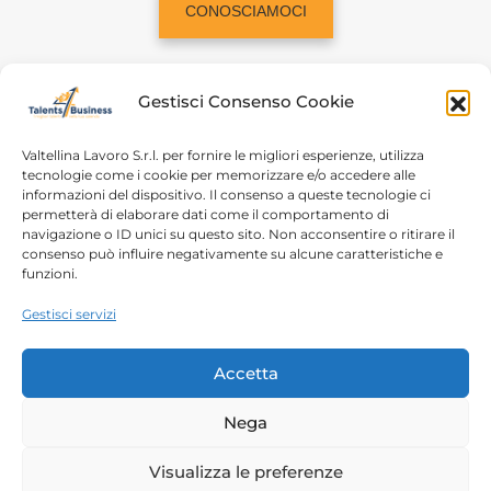
CONOSCIAMOCI
Gestisci Consenso Cookie
Valtellina Lavoro S.r.l. per fornire le migliori esperienze, utilizza
tecnologie come i cookie per memorizzare e/o accedere alle
informazioni del dispositivo. Il consenso a queste tecnologie ci
Home
Chi siamo
permetterà di elaborare dati come il comportamento di
navigazione o ID unici su questo sito. Non acconsentire o ritirare il
Login
Conosciamoci
consenso può influire negativamente su alcune caratteristiche e
funzioni.
Percorsi T4B
Podcast
Gestisci servizi
Contatti
Free content
Note legali
Accetta
Autorizzazioni
Nega
Copyright 2023 – Talents4Business divisione di
Visualizza le preferenze