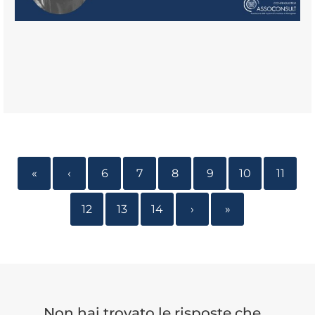
«
‹
6
7
8
9
10
11
12
13
14
›
»
Non hai trovato le risposte che