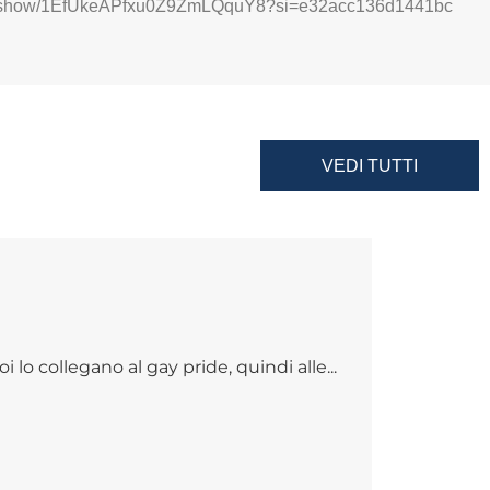
com/show/1EfUkeAPfxu0Z9ZmLQquY8?si=e32acc136d1441bc
VEDI TUTTI
 lo collegano al gay pride, quindi alle...