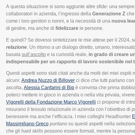
A questa situazione si sono aggiunte altre sfide: una sempr
collaboratori in azienda, l’ingresso della
Generazione Z
che 
come i loro genitori o nonni, e la necessità di una
nuova lea
di gestire, ma anche di
fidelizzare
le persone.
E quindi? Se dovessi sintetizzare le mie attese per il 2024, s
relazione
. Un ritorno a un dialogo diretto, umano, interessato
basata
sull’ascolto
e la curiosità reale,
in grado di creare u
indispensabile per un rapporto di lavoro sostenibile nel
Questi aspetti sono stati citati anche da molti dei miei ospiti 
alcuni:
Andrea Nuzzo di Billover
ci dice che tutti parlano con
ascolta,
Alessia Canfarini di Bip
è convinta che prima dobbia
poterci mettere in gioco in azienda o nella vita privata, viver
Vigorelli della Fondazione Marco Vigorelli
ci propone di intr
misurano il tessuto relazionale in azienda con l’obiettivo di 
benessere ma anche l’efficacia. I miei colleghi Headhunter
E
Massimiliano Greco
puntano su questi aspetti nella selezion
che gli hard skills possono essere formati, mentre la persona