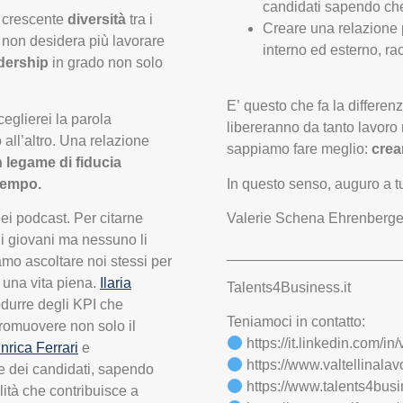
candidati sapendo ch
e crescente
diversità
tra i
Creare una relazione p
non desidera più lavorare
interno ed esterno, rac
dership
in grado non solo
E’ questo che fa la differenza
ceglierei la parola
libereranno da tanto lavoro r
 all’altro. Una relazione
sappiamo fare meglio:
crea
n legame di fiducia
 tempo.
In questo senso, auguro a t
nei podcast. Per citarne
Valerie Schena Ehrenberge
 i giovani ma nessuno li
_____________________
mo ascoltare noi stessi per
e una vita piena.
Ilaria
Talents4Business.it
odurre degli KPI che
Teniamoci in contatto:
promuovere non solo il
https://it.linkedin.com/i
nrica Ferrari
e
https://www.valtellinalavo
e dei candidati, sapendo
https://www.talents4busin
lità che contribuisce a