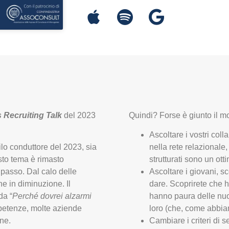
 Recruiting Talk
del 2023
Quindi? Forse è giunto il m
Ascoltare i vostri coll
lo conduttore del 2023, sia
nella rete relazionale
sto tema è rimasto
strutturati sono un ott
passo. Dal calo delle
Ascoltare i giovani, s
e in diminuzione. Il
dare. Scoprirete che h
da “
Perché dovrei alzarmi
hanno paura delle nuo
mpetenze, molte aziende
loro (che, come abbiam
ne.
Cambiare i criteri di 