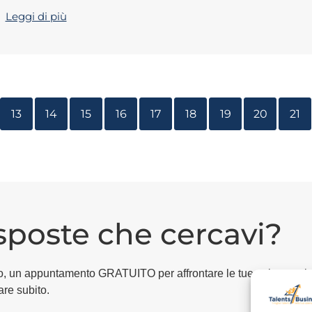
Leggi di più
13
14
15
16
17
18
19
20
21
isposte che cercavi?
egico, un appuntamento GRATUITO per affrontare le tue esigenze i
are subito.