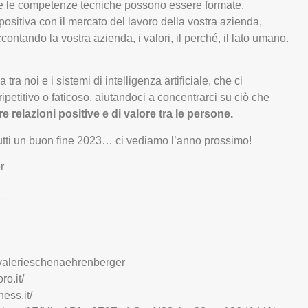
e le competenze tecniche possono essere formate.
ositiva con il mercato del lavoro della vostra azienda,
contando la vostra azienda, i valori, il perché, il lato umano.
 tra noi e i sistemi di intelligenza artificiale, che ci
ipetitivo o faticoso, aiutandoci a concentrarci su ciò che
re relazioni positive e di valore tra le persone.
utti un buon fine 2023… ci vediamo l’anno prossimo!
r
__
n/valerieschenaehrenberger
ro.it/
ess.it/