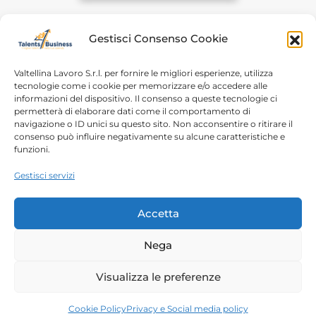
Gestisci Consenso Cookie
Valtellina Lavoro S.r.l. per fornire le migliori esperienze, utilizza
tecnologie come i cookie per memorizzare e/o accedere alle
informazioni del dispositivo. Il consenso a queste tecnologie ci
Home
Chi siamo
permetterà di elaborare dati come il comportamento di
navigazione o ID unici su questo sito. Non acconsentire o ritirare il
Login
Conosciamoci
consenso può influire negativamente su alcune caratteristiche e
funzioni.
Percorsi T4B
Podcast
Gestisci servizi
Contatti
Free content
Note legali
Accetta
Autorizzazioni
Nega
Copyright 2023 – Talents4Business divisione di
Visualizza le preferenze
Valtellina Lavoro srl |
Privacy Policy
| P.IVA/C.F.
00788210144
Cookie Policy
Privacy e Social media policy