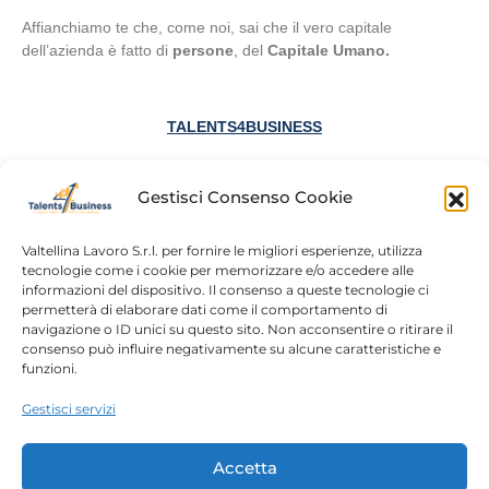
Affianchiamo te che, come noi, sai che il vero
capitale
dell’azienda è fatto di
persone
, del
Capitale Umano.
TALENTS4BUSINESS
I migliori Talenti per la Tua Azienda
Gestisci Consenso Cookie
Valtellina Lavoro S.r.l. per fornire le migliori esperienze, utilizza
tecnologie come i cookie per memorizzare e/o accedere alle
informazioni del dispositivo. Il consenso a queste tecnologie ci
Home
Chi siamo
permetterà di elaborare dati come il comportamento di
navigazione o ID unici su questo sito. Non acconsentire o ritirare il
Login
Conosciamoci
consenso può influire negativamente su alcune caratteristiche e
funzioni.
Percorsi T4B
Podcast
Gestisci servizi
Contatti
Free content
Note legali
Accetta