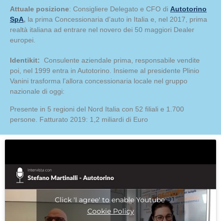
Attuale posizione
: Consigliere Delegato e CFO di
Autotorino
SpA
,
la prima Concessionaria d’auto in Italia e, nel 2017, prima
realtà italiana ad entrare nel novero dei 50 maggiori Dealer
europei.
Identikit:
Consulente aziendale prima, responsabile vendite
poi, nel 1999 entra in Autotorino. Insieme al presidente Plinio
Vanini trasforma l’allora concessionaria locale nel gruppo
nazionale di oggi:
Presente in 5 regioni del Nord Italia con 52 filiali e 1.700
persone. Fatturato 2019: 1,2 miliardi di Euro
Click 'I agree' to enable Youtube
Cookie Policy