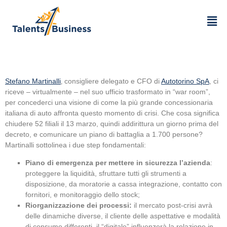
Stefano Martinalli
‚ consigliere delegato e CFO di
Autotorino SpA
, ci
riceve – virtualmente – nel suo ufficio trasformato in “war room”,
per concederci una visione di come la più grande concessionaria
italiana di auto affronta questo momento di crisi. Che cosa significa
chiudere 52 filiali il 13 marzo, quindi addirittura un giorno prima del
decreto, e comunicare un piano di battaglia a 1.700 persone?
Martinalli sottolinea i due step fondamentali:
Piano di emergenza per mettere in sicurezza l’azienda
:
proteggere la liquidità, sfruttare tutti gli strumenti a
disposizione, da moratorie a cassa integrazione, contatto con
fornitori, e monitoraggio dello stock;
Riorganizzazione dei processi:
il mercato post-crisi avrà
delle dinamiche diverse, il cliente delle aspettative e modalità
di consumo differenti, il “digitale” influenzerà la relazione in