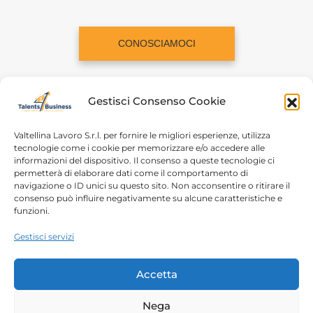
CONOSCIAMOCI
Gestisci Consenso Cookie
Valtellina Lavoro S.r.l. per fornire le migliori esperienze, utilizza
tecnologie come i cookie per memorizzare e/o accedere alle
informazioni del dispositivo. Il consenso a queste tecnologie ci
Home
Chi siamo
permetterà di elaborare dati come il comportamento di
navigazione o ID unici su questo sito. Non acconsentire o ritirare il
Login
Conosciamoci
consenso può influire negativamente su alcune caratteristiche e
funzioni.
Percorsi T4B
Podcast
Gestisci servizi
Contatti
Free content
Note legali
Accetta
Autorizzazioni
Nega