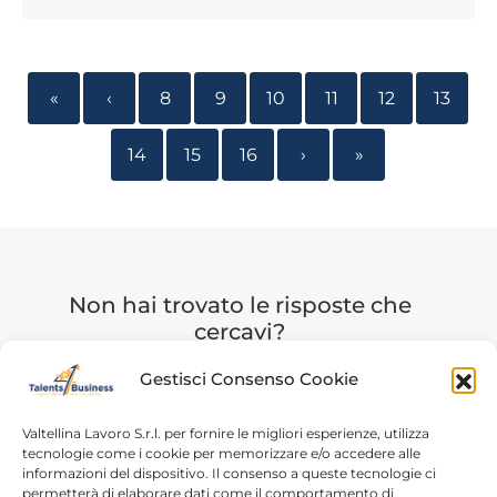
«
‹
8
9
10
11
12
13
14
15
16
›
»
Non hai trovato le risposte che
cercavi?
Gestisci Consenso Cookie
Allora ti invito a contattarmi per fissare un colloquio
strategico, un appuntamento GRATUITO per affrontare
le tue esigenze in ambito risorse umane e identificare le
Valtellina Lavoro S.r.l. per fornire le migliori esperienze, utilizza
3 azioni da implementare subito.
tecnologie come i cookie per memorizzare e/o accedere alle
informazioni del dispositivo. Il consenso a queste tecnologie ci
permetterà di elaborare dati come il comportamento di