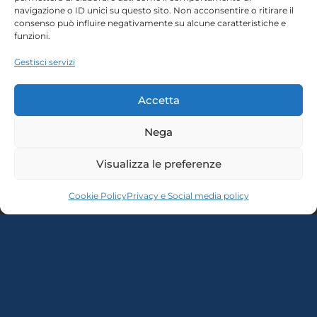
navigazione o ID unici su questo sito. Non acconsentire o ritirare il
CONOSCIAMOCI
consenso può influire negativamente su alcune caratteristiche e
funzioni.
Gestisci servizi
Accetta
Nega
Home
Chi siamo
Visualizza le preferenze
Login
Conosciamoci
Cookie Policy
Privacy e Social media policy
Percorsi T4B
Podcast
Contatti
Free content
Note legali
Autorizzazioni