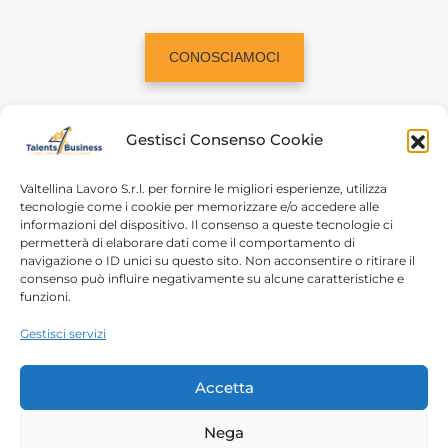
CONOSCIAMOCI
Gestisci Consenso Cookie
Valtellina Lavoro S.r.l. per fornire le migliori esperienze, utilizza
tecnologie come i cookie per memorizzare e/o accedere alle
informazioni del dispositivo. Il consenso a queste tecnologie ci
Home
Chi siamo
permetterà di elaborare dati come il comportamento di
navigazione o ID unici su questo sito. Non acconsentire o ritirare il
Login
Conosciamoci
consenso può influire negativamente su alcune caratteristiche e
funzioni.
Percorsi T4B
Podcast
Gestisci servizi
Contatti
Free content
Note legali
Accetta
Autorizzazioni
Nega