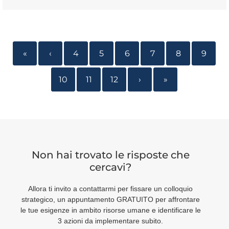
«
‹
4
5
6
7
8
9
10
11
12
›
»
Non hai trovato le risposte che
cercavi?
Allora ti invito a contattarmi per fissare un colloquio
strategico, un appuntamento GRATUITO per affrontare
le tue esigenze in ambito risorse umane e identificare le
3 azioni da implementare subito.