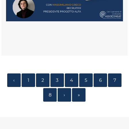
‹
1
2
3
4
5
6
7
8
›
»