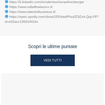
https://it.linkedin.com/in/valerieschenaehrenberger
https://www.valtellinalavoro.it/
https://www.talents4business.it/
https://open.spotify.com/show/1EfUkeAPfxu0Z9ZmLQquY8?
si=e32acc136d1441bc
Scopri le ultime puntate
VEDI TUTTI