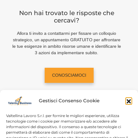
Non hai trovato le risposte che
cercavi?
Allora ti invito a contattarmi per fissare un colloquio
strategico, un appuntamento GRATUITO per affrontare
le tue esigenze in ambito risorse umane e identificare le
3 azioni da implementare subito.
CONOSCIAMOCI
Gestisci Consenso Cookie
Valtellina Lavoro S.r.l. per fornire le migliori esperienze, utilizza
tecnologie come i cookie per memorizzare e/o accedere alle
informazioni del dispositivo. Il consenso a queste tecnologie ci
Home
Chi siamo
permetterà di elaborare dati come il comportamento di
navigazione o ID unici su questo sito. Non acconsentire o ritirare il