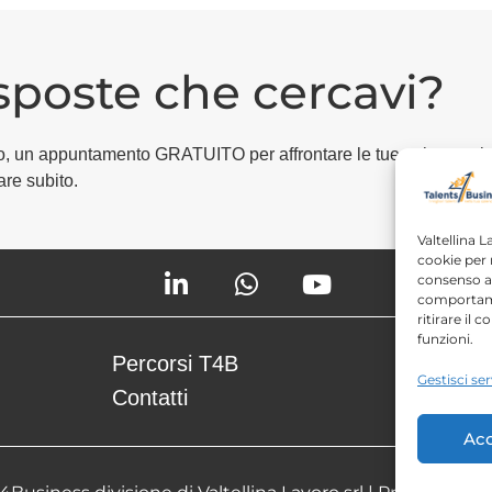
isposte che cercavi?
egico, un appuntamento GRATUITO per affrontare le tue esigenze i
are subito.
Valtellina L
cookie per 
consenso a 
comportame
ritirare il
funzioni.
Percorsi T4B
Podcast
Gestisci ser
Contatti
Free con
Acc