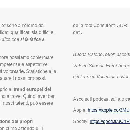
ale” sono all’ordine del
della rete Consulenti ADR – 
i qualificati sia difficile.
dati.
 dico che si fa fatica a
Buona visione, buon ascolt
ettore possiamo confermare
mpetenze e aspettative,
Valerie Schena Ehrenberge
ni volontarie. Statistiche alla
e il team di Valtellina Lav
tare i nostri processi.
prio ai
trend europei del
nno altrove. Quindi aver ben
Ascolta il podcast sul tuo ca
i nostri talenti, può essere
Apple:
https://apple.co/3
Spotify:
https://spoti.fi/3C
zione dei propri
uon clima aziendale, il