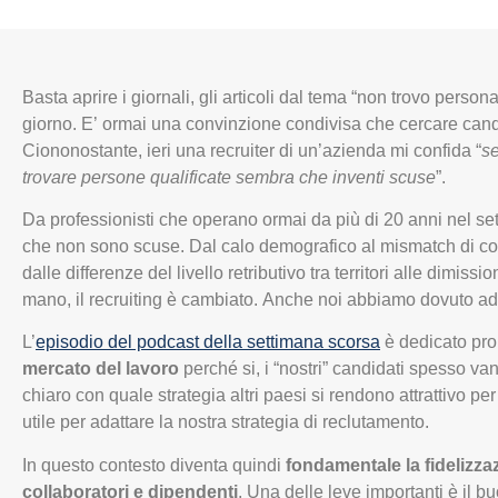
Basta aprire i giornali, gli articoli dal tema “non trovo person
giorno. E’ ormai una convinzione condivisa che cercare candidat
Ciononostante, ieri una recruiter di un’azienda mi confida “
se
trovare persone qualificate sembra che inventi scuse
”.
Da professionisti che operano ormai da più di 20 anni nel s
che non sono scuse. Dal calo demografico al mismatch di co
dalle differenze del livello retributivo tra territori alle dimissio
mano, il recruiting è cambiato. Anche noi abbiamo dovuto adat
L’
episodio del podcast della settimana scorsa
è dedicato pro
mercato del lavoro
perché si, i “nostri” candidati spesso va
chiaro con quale strategia altri paesi si rendono attrattivo per 
utile per adattare la nostra strategia di reclutamento.
In questo contesto diventa quindi
fondamentale la fidelizza
collaboratori e dipendenti
. Una delle leve importanti è il b