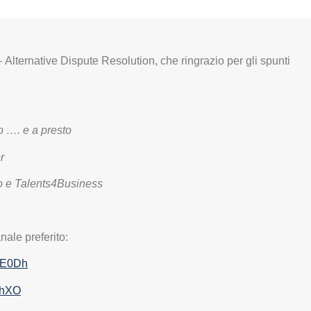
Alternative Dispute Resolution, che ringrazio per gli spunti
o …. e a presto
r
oro e Talents4Business
nale preferito:
MUE0Dh
nPhXO