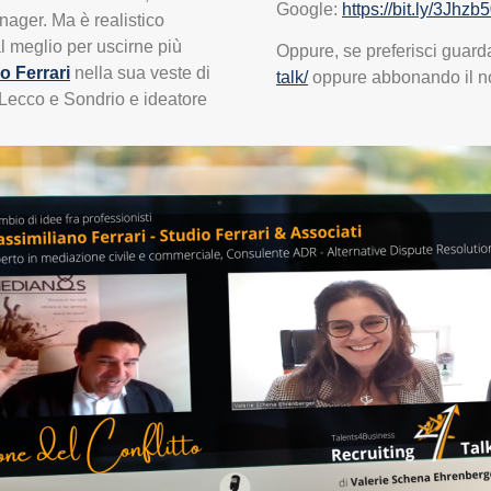
Google:
https://bit.ly/3Jhzb
nager. Ma è realistico
 al meglio per uscirne più
Oppure, se preferisci guarda
o Ferrari
nella sua veste di
talk/
oppure abbonando il n
 Lecco e Sondrio e ideatore