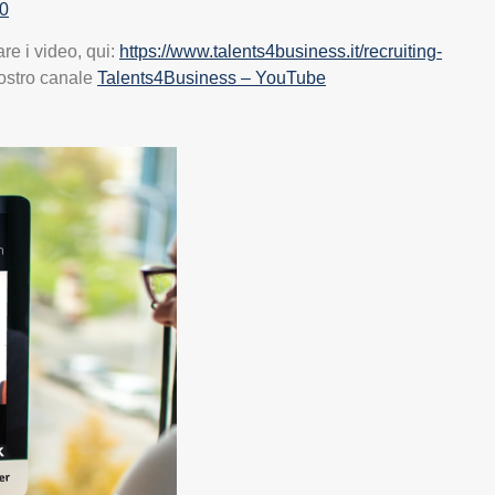
50
re i video, qui:
https://www.talents4business.it/recruiting-
ostro canale
Talents4Business – YouTube