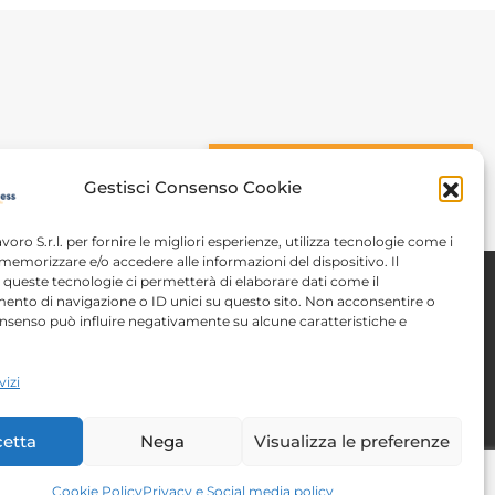
n
CONOSCIAMOCI
Gestisci Consenso Cookie
avoro S.r.l. per fornire le migliori esperienze, utilizza tecnologie come i
memorizzare e/o accedere alle informazioni del dispositivo. Il
queste tecnologie ci permetterà di elaborare dati come il
nto di navigazione o ID unici su questo sito. Non acconsentire o
 consenso può influire negativamente su alcune caratteristiche e
Note legali
vizi
tent
Autorizzazioni
etta
Nega
Visualizza le preferenze
Cookie Policy
Privacy e Social media policy