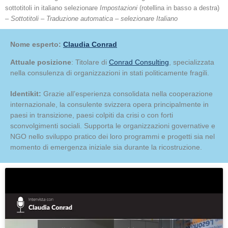
sottotitoli in italiano selezionare
Impostazioni
(rotellina in basso a destra)
–
Sottotitoli – Traduzione automatica – selezionare Italiano
Nome esperto:
Claudia Conrad
Attuale posizione
: Titolare di
Conrad Consulting
, specializzata
nella consulenza di organizzazioni in stati politicamente fragili.
Identikit:
Grazie all’esperienza consolidata nella cooperazione
internazionale, la consulente svizzera opera principalmente in
paesi in transizione, paesi colpiti da crisi o con forti
sconvolgimenti sociali. Supporta le organizzazioni governative e
NGO nello sviluppo pratico dei loro programmi e progetti sia nel
momento di emergenza iniziale sia durante la ricostruzione.