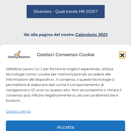
Dicembre - Quali trends HR 2025?
Vai alla pagina del nostro
Calendario 2023
Gestisci Consenso Cookie
Valtellina Lavoro S.r.l. per fornire le migliori esperienze, utilizza
tecnologie come i cookie per memorizzare e/o accedere alle
informazioni del dispositivo. Il consenso a queste tecnologie ci
Home
Chi siamo
permetterà di elaborare dati come il comportamento di
navigazione o ID unici su questo sito. Non acconsentire o ritirare il
Login
Conosciamoci
consenso può influire negativamente su alcune caratteristiche e
funzioni.
Percorsi T4B
Podcast
Gestisci servizi
Contatti
Free content
Note legali
Accetta