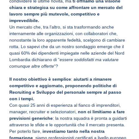
condividere le ultime novità, ma
ti offriamo una visione
chiara e strategica su come affrontare un mercato del
lavoro sempre più mutevole, competitivo e
imprevedibile.
Un mercato che, tra l’altro, si sta trasformando anche
internamente alle organizzazioni, con collaboratori che,
nonostante la loro apparente fedeltà, scelgono di cambiare
rotta. Lo sapevi che da un nostro sondaggio emerge che il
quasi 60% dei dipendenti impiegate nelle aziende del Nord
Lombardia dichiarano di “
essere soddisfatti ma valutare
comunque altre offerte
“?
Il nostro obiettivo è semplice
:
aiutarti a rimanere
competitivo e aggiornato, proponendo politiche di
Recruiting e Sviluppo del personale sempre al passo
con i tempi.
Con quasi 25 anni di esperienza al fianco di imprenditori,
manager, recruiter e selezionatori,
non ci limitiamo a fare
previsioni generiche
: la nostra squadra è pronta a guidarti
attraverso le sfide e le opportunità che il mercato presenta.
Per poterlo fare,
investiamo tanto nella nostra
formazione
, siamo professionisti certificati a livello europeo