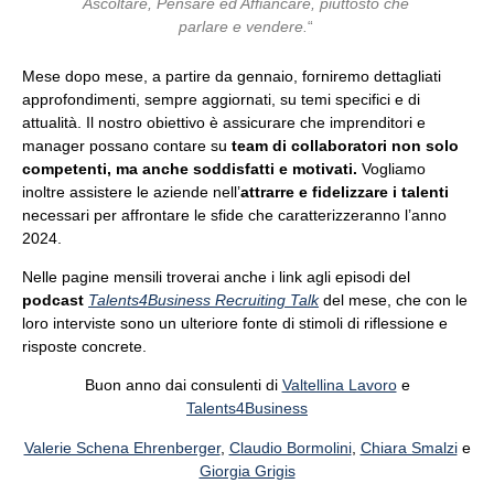
Ascoltare, Pensare ed Affiancare, piuttosto che
parlare e vendere.
“
Mese dopo mese, a partire da gennaio, forniremo dettagliati
approfondimenti, sempre aggiornati, su temi specifici e di
attualità.
Il nostro obiettivo è assicurare che imprenditori e
manager possano contare su
team di collaboratori non solo
competenti, ma anche soddisfatti e motivati.
Vogliamo
inoltre assistere le aziende nell’
attrarre e fidelizzare i talenti
necessari per affrontare le sfide che caratterizzeranno l’anno
2024.
Nelle pagine mensili troverai anche i link agli episodi del
podcast
Talents4Business Recruiting Talk
del mese, che con le
loro interviste sono un ulteriore fonte di stimoli di riflessione e
risposte concrete.
Buon anno dai c
onsulenti di
Valtellina Lavoro
e
Talents4Business
Valerie Schena Ehrenberger
,
Claudio Bormolini
,
Chiara Smalzi
e
Giorgia Grigis