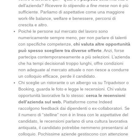
dell’azienda?
Ricevere lo stipendio a fine mese
non è più
sufficiente. Parliamo di aspettative come una maggiore
work-life balance, welfare e benessere, percorsi di
crescita e altro.
Poiché le persone sul mercato del lavoro sono
numericamente sempre meno, per non parlare di talenti
con specifiche competenze,
chi valuta altre opportunità
può spesso scegliere tra diverse offerte
. Anzi, forse
partecipa contemporaneamente a più selezioni. L’azienda
che ha tempi decisionali troppo lunghi, offre condizioni
non adeguate al mercato attuale o non riesce a condurre
un colloquio efficace, perde il candidato.
Chi sceglie un ristorante o un albergo va su Tripadvisor o
Booking, guarda le foto e legge le recensioni. Chi valuta
opportunità lavorative fa lo stesso:
cerca le recensioni
dell’azienda sul web.
Piattaforme come Indeed
raccolgono feedback dai dipendenti o ex-collaboratori. Se
il numero di “stelline” non è in linea con le aspettative del
candidato, le recensioni parlano di una cultura lavorativa
antiquata, il candidato potrebbe nemmeno presentarsi al
colloquio. Pochissime aziende gestiscono con attenzione