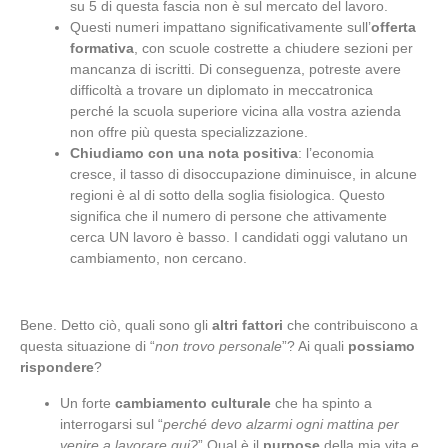
su 5 di questa fascia non è sul mercato del lavoro.
Questi numeri impattano significativamente sull’
offerta
formativa
, con scuole costrette a chiudere sezioni per
mancanza di iscritti. Di conseguenza, potreste avere
difficoltà a trovare un diplomato in meccatronica
perché la scuola superiore vicina alla vostra azienda
non offre più questa specializzazione.
Chiudiamo con una nota positiva
: l’economia
cresce, il tasso di disoccupazione diminuisce, in alcune
regioni è al di sotto della soglia fisiologica. Questo
significa che il numero di persone che attivamente
cerca UN lavoro è basso. I candidati oggi valutano un
cambiamento, non cercano.
Bene. Detto ciò, quali sono gli
altri fattori
che contribuiscono a
questa situazione di “
non trovo personale
”? Ai quali
possiamo
rispondere
?
Un forte
cambiamento culturale
che ha spinto a
interrogarsi sul “
perché devo alzarmi ogni mattina per
venire a lavorare qui?
” Qual è il
purpose
della mia vita e