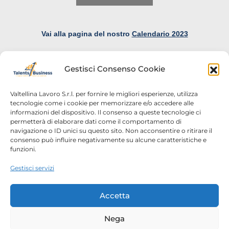
Vai alla pagina del nostro
Calendario 2023
Gestisci Consenso Cookie
Valtellina Lavoro S.r.l. per fornire le migliori esperienze, utilizza
tecnologie come i cookie per memorizzare e/o accedere alle
informazioni del dispositivo. Il consenso a queste tecnologie ci
Home
Chi siamo
permetterà di elaborare dati come il comportamento di
navigazione o ID unici su questo sito. Non acconsentire o ritirare il
Login
Conosciamoci
consenso può influire negativamente su alcune caratteristiche e
funzioni.
Percorsi T4B
Podcast
Gestisci servizi
Contatti
Free content
Note legali
Accetta
Autorizzazioni
Nega