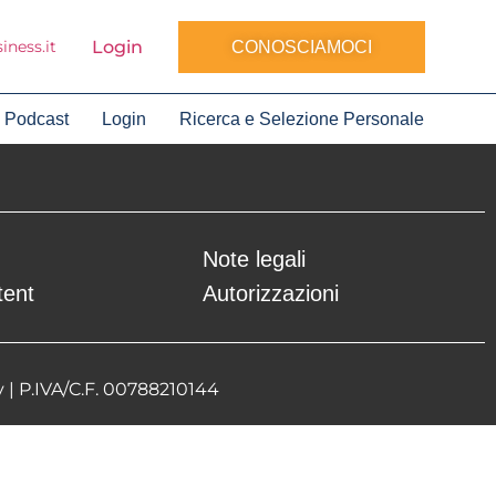
Login
ness.it
CONOSCIAMOCI
Podcast
Login
Ricerca e Selezione Personale
Note legali
tent
Autorizzazioni
y
| P.IVA/C.F. 00788210144