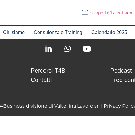
support@talents4busi
– Recruiting
Chi siamo
Consulenza e Training
Calendario 2025
nt.
Percorsi T4B
Podcast
Contatti
Free con
Business divisione di Valtellina Lavoro srl |
Privacy Polic