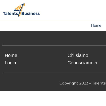
Dashboard T4B 
Home
Sorry, but you do not have permission to view this conte
Home
Chi siamo
Login
Conosciamoci
Copyright 2023 – Talents4