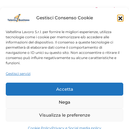
Successivo
→
Gestisci Consenso Cookie
Valtellina Lavoro S.r.l. per fornire le migliori esperienze, utilizza
tecnologie come i cookie per memorizzare e/o accedere alle
informazioni del dispositivo. Il consenso a queste tecnologie ci
Home
Chi siamo
permetterà di elaborare dati come il comportamento di
navigazione o ID unici su questo sito. Non acconsentire o ritirare il
Login
Conosciamoci
consenso può influire negativamente su alcune caratteristiche e
funzioni.
Percorsi T4B
Podcast
Gestisci servizi
Contatti
Free content
Note legali
Accetta
Autorizzazioni
Nega
Copyright 2023 – Talents4Business divisione di
Visualizza le preferenze
Valtellina Lavoro srl |
Privacy Policy
| P.IVA/C.F.
00788210144
Cookie Policy
Privacy e Social media policy