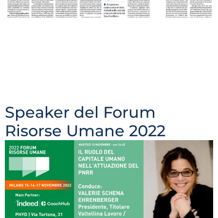
Luglio-Agosto 2022 “Le regole del mercato? Adesso a
stabilirle è sempre più il lavoratore”. Intervista a
Valerie Schena Ehrenberger per parlare delle
dinamiche del mercato del lavoro, i trends e la
difficoltà di trovare personale. La Provincia, edizione
Lecco e Sondrio, 11 novembre 2022 Non hai trovato le
risposte che cercavi? Allora ti invito a […]
Speaker del Forum
Risorse Umane 2022