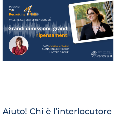
Del fenomeno delle grandi dimissioni, chiamato
anche Great Resignation, abbiamo parlato più volte.
Ha portato in Italia un boom di dimissioni che nel
secondo trimestre del 2021 è stato dell’85%, mentre a
fine anno si è assestato al 26,7%. Numeri
impressionanti di cui abbiamo approfondito
tendenze e concause.
Aiuto! Chi è l’interlocutore