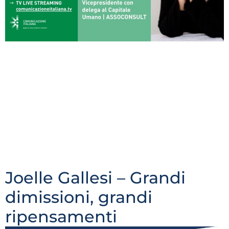
Luglio-Agosto 2022 FORUM RISORSE UMANE 2022 –
15 novembre | TRAINING & RECRUITING DAY |Valerie
Schena Ehrenberger |
Presidente/Titolare ValtellinaLavoro | Fondatrice di
Talents4Business | Vicepresidente con Delega al
Capitale Umano Assoconsult ha confermato la
partecipazione in qualità di Speaker.Condurrà
l’Innovation Speech Istituzionale “Il ruolo del capitale
umano nell’attuazione del PNRR” Non hai trovato le
risposte che […]
Joelle Gallesi – Grandi
dimissioni, grandi
ripensamenti