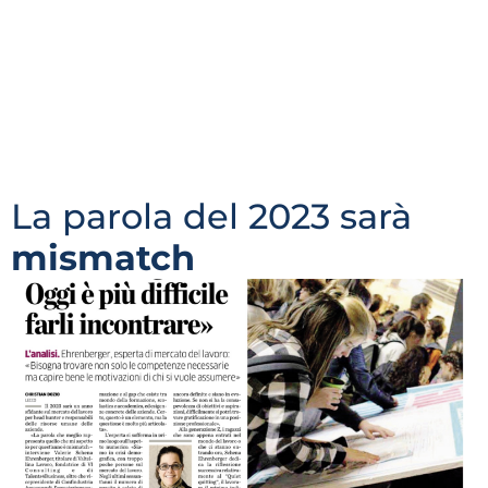
ampiamente il disequilibrio tra domanda e offerta
delle competenze. È questo il quadro che si delinea
per il mercato del lavoro italiano e l’andamento che si
prospetta. «Bisogna guardare al mismatch anche da
un punto di vista prettamente numerico», dice
Valerie Schena Ehrenberger, Presidente ECSSA
(European Confederation of […]
La parola del 2023 sarà
mismatch