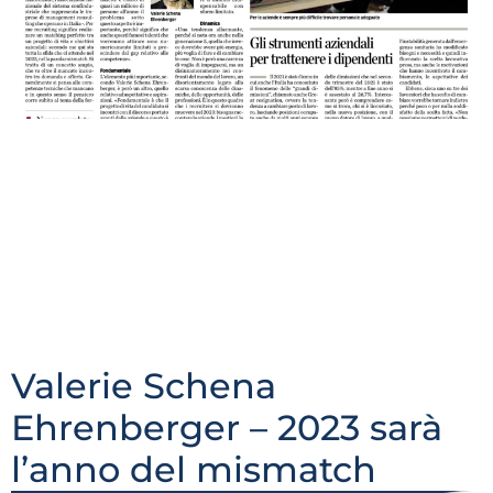
Luglio-Agosto 2022 “Bisogna trovare non solo le
competenze necessarie ma capire bene le
motivazioni di chi si vuole assumere.” Valerie Schena
Ehrenberger nella sua veste di presidente di ECSSA –
European Confederation of Search and Selection
Associations e Vicepresidente di ASSOCONSULT, in
questa intervista rilasciata per La Provincia/edizione
Lecco e Sondrio, ha condiviso informazioni preziose
riguardo all’incontro tra le […]
Valerie Schena
Ehrenberger – 2023 sarà
l’anno del mismatch