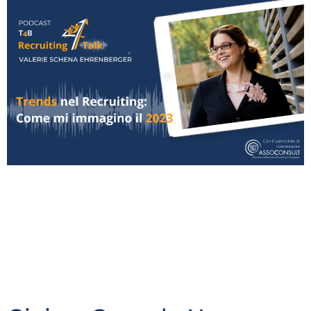
Diversi sono gli episodi del T4B Recruiting Talk nei
quali abbiamo approfondito i diversi aspetti che
portano ad un mismatch, anche di aspettative e
motivazioni. La mia collega Joelle Gallesi di
HunterGroup ci ha presentato un’indagine
particolare: il quasi 30% delle persone che hanno
cambiato lavoro recentemente, non è soddisfatto e
valuta un rientro presso il “vecchio” datore di lavoro.