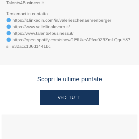
Talents4Business.it
Teniamoci in contatto:
https://it.linkedin.com/in/valerieschenaehrenberger
https://www.valtellinalavoro.it/
https://www.talents4business.it/
https://open.spotify.com/show/1EfUkeAPfxu0Z9ZmLQquY8?
si=e32acc136d1441bc
Scopri le ultime puntate
VEDI TUTTI