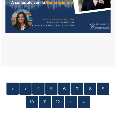
«
‹
4
5
6
7
8
9
10
11
12
›
»